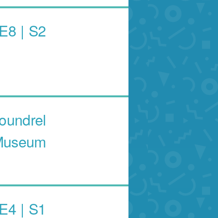
E8 | S2 إديفكس والأبطال - الموسم الثان
oundrel
Museum
E4 | S1 أزورو وفريق التنانين