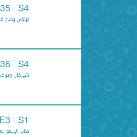
E35 | S4 كتاب الأد
تباكي يخدع كا 
E36 | S4 كتاب الأد
شيرخان وتباكي
E3 | S1 فريق تحري المعرفة
طائر الإيمو ي