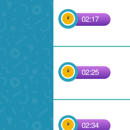
02:17
02:25
02:34