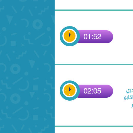
01:52
02:05
دري
كابو