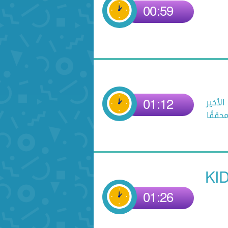
00:59
01:12
لأخير
حققًا
KID
01:26