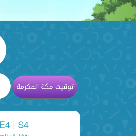
توقيت مكة المكرمة
E4 | S4 دانا والديناصورات
بفضل الديناصور