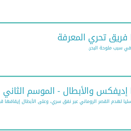
ي سبب ملوحة البحر.
ي
يا لهدم القصر الروماني عبر نفق سري، وعلى الأبطال إيقافها ق