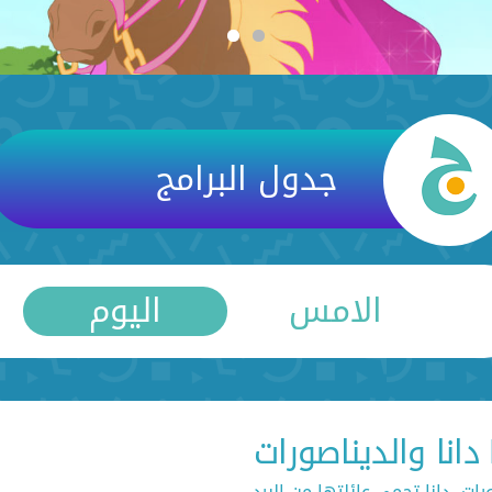
ﺟﺪﻭﻝ اﻟﺒﺮاﻣﺞ
اﻻﻣﺲ
اﻟﻴﻮﻡ
ات، دانا تحمي عائلتها من البرد.