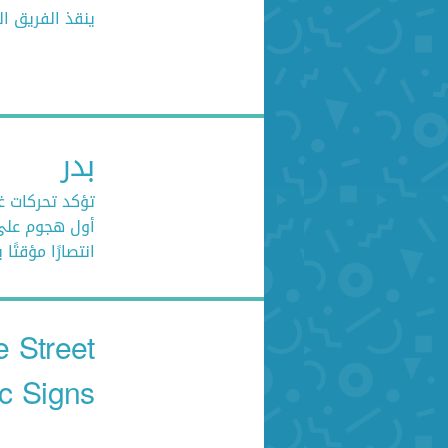
ينقذ الفريق ال
بدر
تؤكد تحركات غ
أول هجوم على 
انتصارًا مؤقتً
 Street
ic Signs