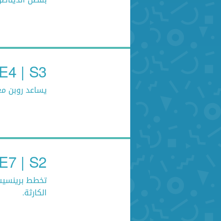
E4 | S3 روبن هود
يساعد روبن مع
E7 | S2 إديفكس والأبطال - الموسم الثان
تخطط برينسيسل
الكارثة.