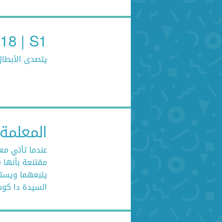
E18 | S1 حكايات حراس الع
يتصدى الأبطال
المعلمة
عندما تأتي مع
مقتنعة بأنها 
يتبعهما ويستم
السيدة دا كوست