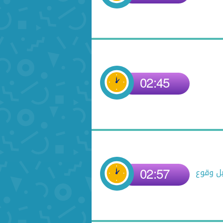
02:45
02:57
بل وقوع