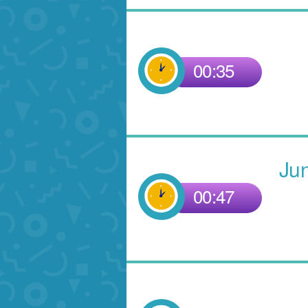
00:35
Ju
00:47