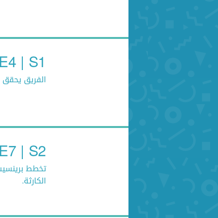
E4 | S1 فريق تحري المعرفة
الفريق يحقق ف
E7 | S2 إديفكس والأبطال - الموسم الثان
تخطط برينسيسل
الكارثة.