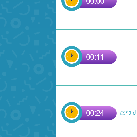
00:00
00:11
00:24
بل وقوع