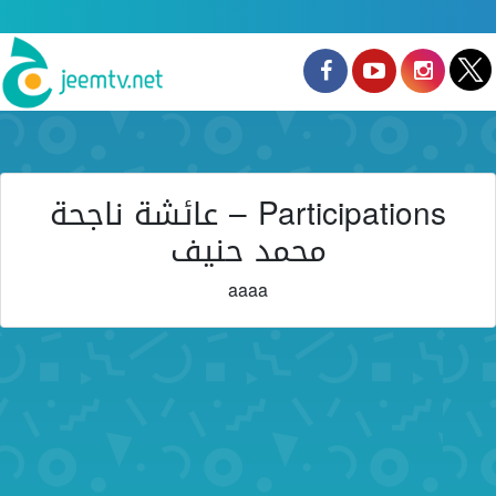
Participations – عائشة ناجحة
محمد حنيف
aaaa